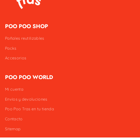
POO POO SHOP
Pañales reutilizables
Packs
Accesorios
POO POO WORLD
Mi cuenta
Envíos y devoluciones
Poo Poo Tras en tu tienda
Contacto
Sitemap