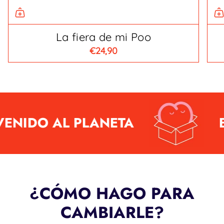
La fiera de mi Poo
€24,90
ENIDO AL PLANETA
B
¿CÓMO HAGO PARA
CAMBIARLE?