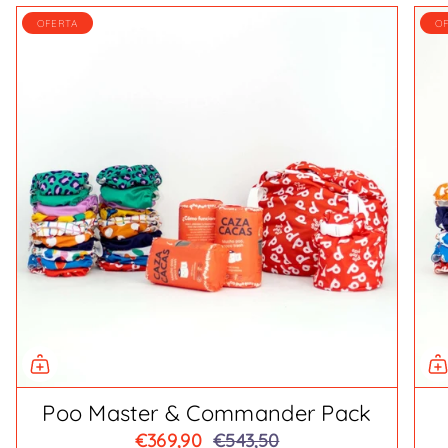
OFERTA
O
Poo Master & Commander Pack
€369,90
€543,50